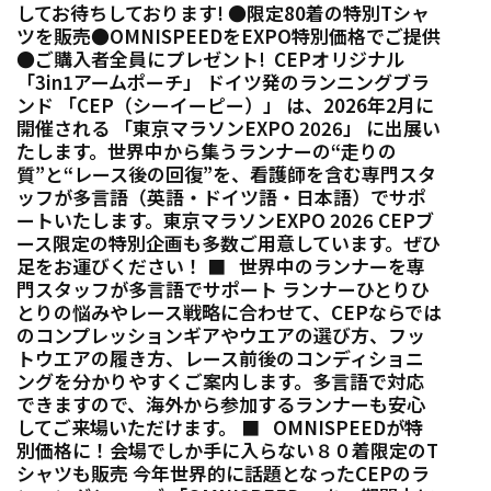
してお待ちしております! ●限定80着の特別Tシャ
ツを販売●OMNISPEEDをEXPO特別価格でご提供
●ご購入者全員にプレゼント! CEPオリジナル
「3in1アームポーチ」 ドイツ発のランニングブラ
ンド 「CEP（シーイーピー）」 は、2026年2月に
開催される 「東京マラソンEXPO 2026」 に出展い
たします。世界中から集うランナーの“走りの
質”と“レース後の回復”を、看護師を含む専門スタ
ッフが多言語（英語・ドイツ語・日本語）でサポ
ートいたします。東京マラソンEXPO 2026 CEPブ
ース限定の特別企画も多数ご用意しています。ぜひ
足をお運びください！ ■ 世界中のランナーを専
門スタッフが多言語でサポート ランナーひとりひ
とりの悩みやレース戦略に合わせて、CEPならでは
のコンプレッションギアやウエアの選び方、フッ
トウエアの履き方、レース前後のコンディショニ
ングを分かりやすくご案内します。多言語で対応
できますので、海外から参加するランナーも安心
してご来場いただけます。 ■ OMNISPEEDが特
別価格に！会場でしか手に入らない８０着限定のT
シャツも販売 今年世界的に話題となったCEPのラ