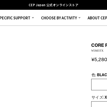
CEP Japan 公式オンラインストア
PECIFIC SUPPORT
CHOOSE BY ACTIVITY
ABOUT CE
CORE R
W5MI5TX
¥5,28
BLA
色:
X
サイズ: