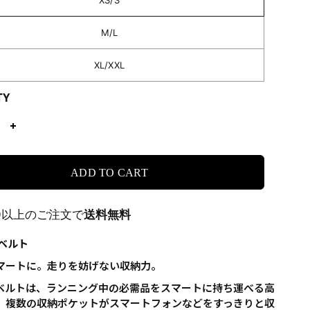
XS/S
M/L
XL/XXL
TY
ADD TO CART
00以上のご注文で
送料無料
N ベルト
マートに。走りを妨げない収納力。
ンベルトは、ランニング中の必需品をスマートに持ち運べる高
。複数の収納ポケットがスマートフォンなどをすっきりと収