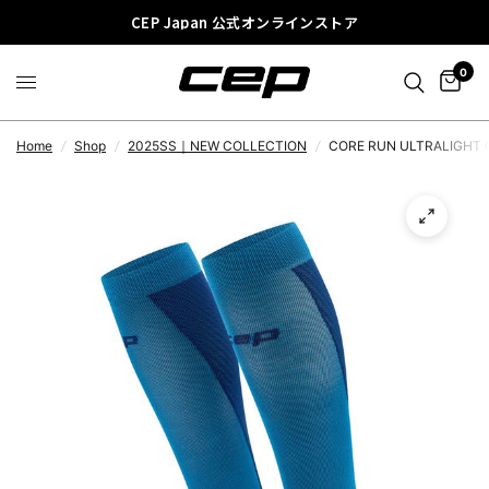
CEP Japan 公式オンラインストア
0
Home
/
Shop
/
2025SS｜NEW COLLECTION
/
CORE RUN ULTRALIGHT 