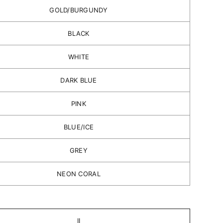
GOLD/BURGUNDY
BLACK
WHITE
DARK BLUE
PINK
BLUE/ICE
GREY
NEON CORAL
I
II