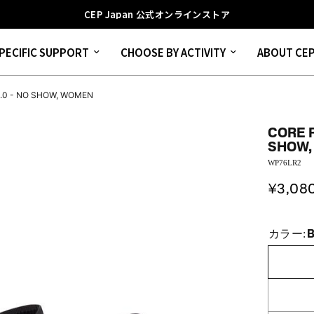
CEP Japan 公式オンラインストア
PECIFIC SUPPORT
CHOOSE BY ACTIVITY
ABOUT CE
.0 - NO SHOW, WOMEN
CORE 
SHOW,
WP76LR2
¥3,08
カラー: