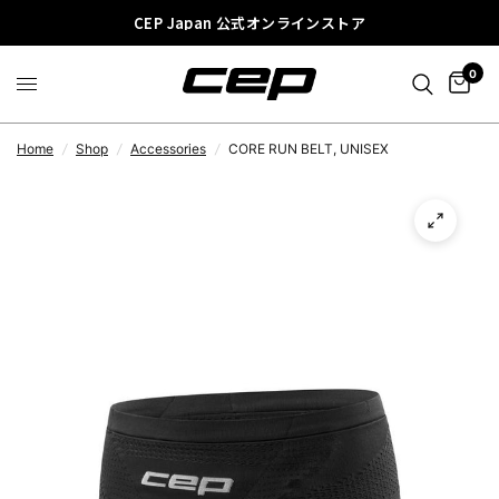
CEP Japan 公式オンラインストア
0
Home
/
Shop
/
Accessories
/
CORE RUN BELT, UNISEX