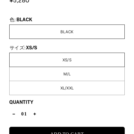
¥5,280
BLACK
色:
BLACK
XS/S
サイズ:
XS/S
M/L
XL/XXL
QUANTITY