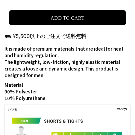
ADD TO CART
⛟ ¥5,500以上のご注文で
送料無料
It is made of premium materials that are ideal for heat
and humidity regulation.
The lightweight, low-friction, highly elastic material
creates a loose and dynamic design. This product is
designed for men.
Material
90% Polyester
10% Polyurethane