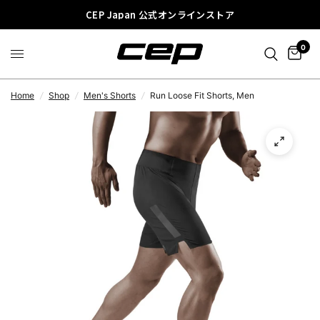
CEP Japan 公式オンラインストア
0
Home
/
Shop
/
Men's Shorts
/
Run Loose Fit Shorts, Men