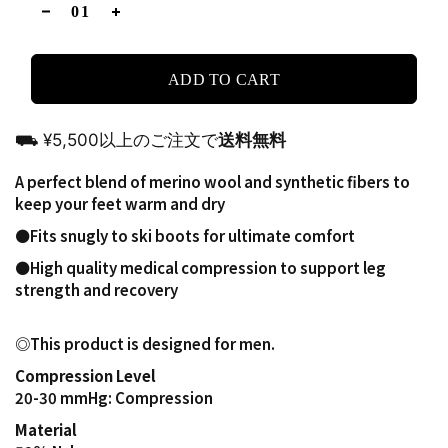
ADD TO CART
⛟ ¥5,500以上のご注文で
送料無料
A perfect blend of merino wool and synthetic fibers to
keep your feet warm and dry
⚫️Fits snugly to ski boots for ultimate comfort
⚫️High quality medical compression to support leg
strength and recovery
◎This product is designed for men.
Compression Level
20-30 mmHg: Compression
Material