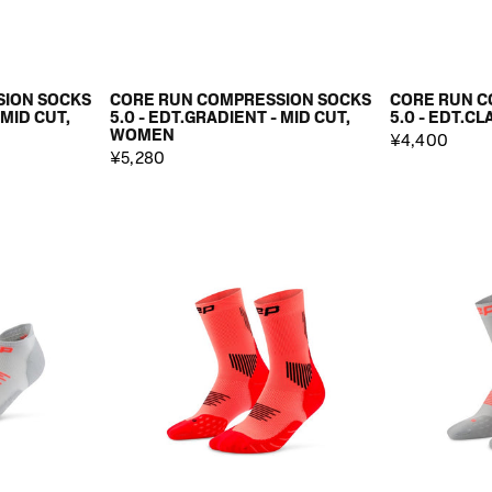
SION SOCKS
CORE RUN COMPRESSION SOCKS
CORE RUN C
 MID CUT,
5.0 - EDT.GRADIENT - MID CUT,
5.0 - EDT.CL
WOMEN
¥4,400
¥5,280