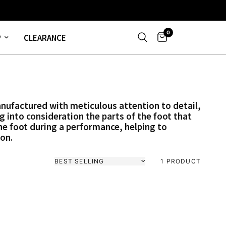
0
P
CLEARANCE
nufactured with meticulous attention to detail,
ng into consideration the parts of the foot that
he foot during a performance, helping to
on.
Sort by
1 PRODUCT