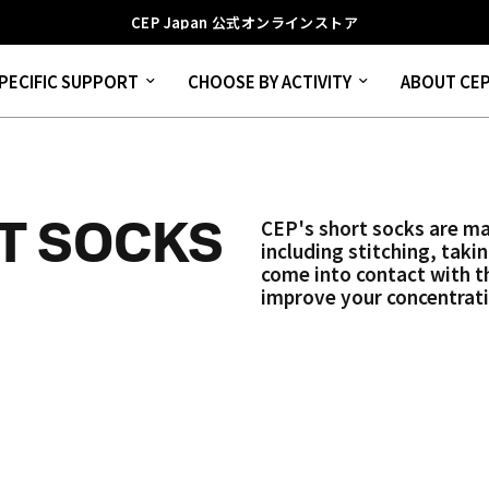
CEP Japan 公式オンラインストア
PECIFIC SUPPORT
CHOOSE BY ACTIVITY
ABOUT CE
T SOCKS
CEP's short socks are ma
including stitching, taki
come into contact with t
improve your concentrati