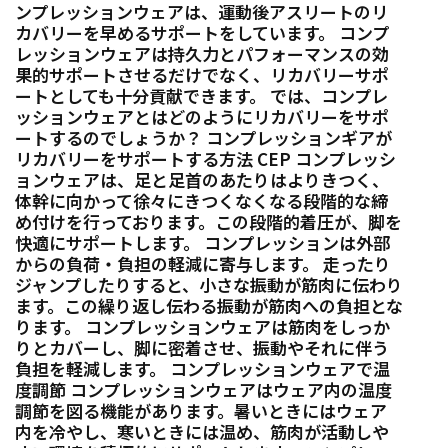
ンプレッションウェアは、運動後アスリートのリ
カバリーを早めるサポートをしています。 コンプ
レッションウェアは持久力とパフォーマンスの効
果的サポートさせるだけでなく、リカバリーサポ
ートとしても十分貢献できます。 では、コンプレ
ッションウェアとはどのようにリカバリーをサポ
ートするのでしょうか？ コンプレッションギアが
リカバリーをサポートする方法 CEP コンプレッシ
ョンウェアは、足と足首のあたりはよりきつく、
体幹に向かって徐々にきつくなくなる段階的な締
め付けを行っております。この段階的着圧が、脚を
快適にサポートします。 コンプレッションは外部
からの負荷・負担の軽減に寄与します。 走ったり
ジャンプしたりすると、小さな振動が筋肉に伝わり
ます。この繰り返し伝わる振動が筋肉への負担とな
ります。 コンプレッションウェアは筋肉をしっか
りとカバーし、脚に密着させ、振動やそれに伴う
負担を軽減します。 コンプレッションウェアで温
度調節 コンプレッションウェアはウェア内の温度
調節を図る機能があります。暑いときにはウェア
内を冷やし、寒いときには温め、筋肉が活動しや