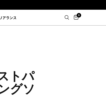
0
リアランス
ストパ
ングソ