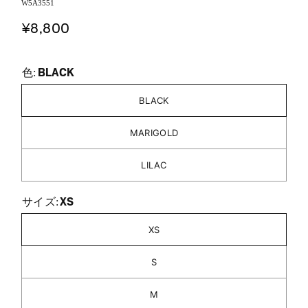
W5A3551
¥8,800
BLACK
色:
BLACK
MARIGOLD
LILAC
XS
サイズ:
XS
S
M