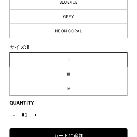
BLUE/ICE
GREY
NEON CORAL
II
サイズ:
II
III
IV
QUANTITY
カートに追加