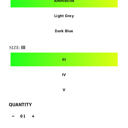
Anthracite
Light Grey
Dark Blue
III
SIZE:
III
IV
V
QUANTITY