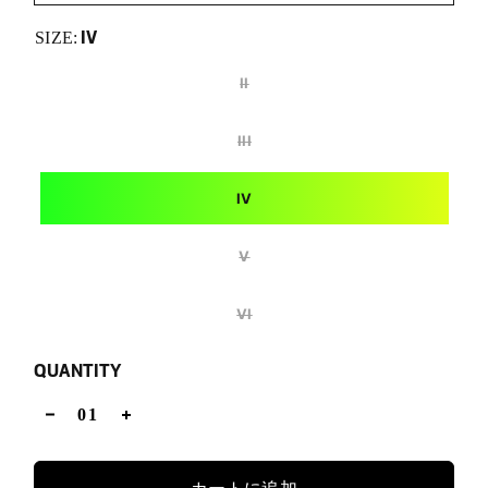
IV
SIZE:
II
III
IV
V
VI
QUANTITY