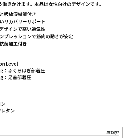
う働きかけます。本品は女性向けのデザインです。
と吸放湿機能付き
いリカバリーサポート
デザインで高い通気性
ンプレッションで筋肉の動きが安定
抗菌加工付き
on Level
mmHg：ふくらはぎ部着圧
mHg：足首部着圧
ロン
ウレタン