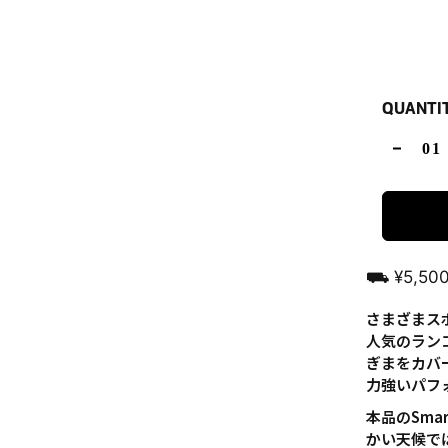
QUANTI
⛟ ¥5,5
さまざまス
人気のランコ
ぎまをカバ
力強いパフ
本品のSmart
かい天候で