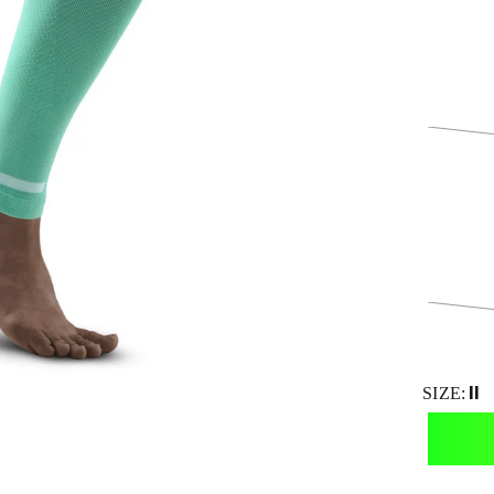
II
SIZE: