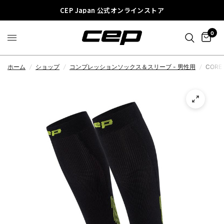
CEP Japan 公式オンラインストア
0
ホーム
/
ショップ
/
コンプレッションソックス＆スリーブ - 男性用
/
CORE 