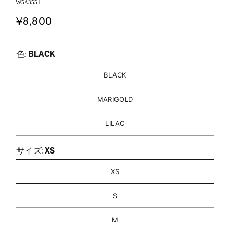
W5A3551
¥8,800
BLACK
色:
BLACK
MARIGOLD
LILAC
XS
サイズ:
XS
S
M