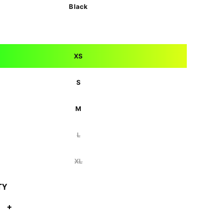
Black
XS
S
M
L
XL
TY