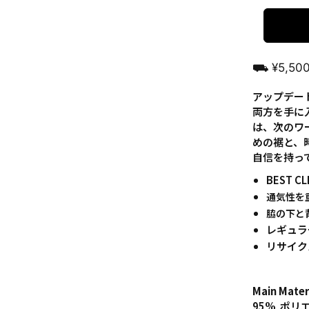
⛟ ¥5,5
アップデー
両方を手に
は、次のワ
めの裾と、
自信を持っ
BEST C
通気性を
脇の下と
レギュラ
リサイク
Main Mater
95% ポ