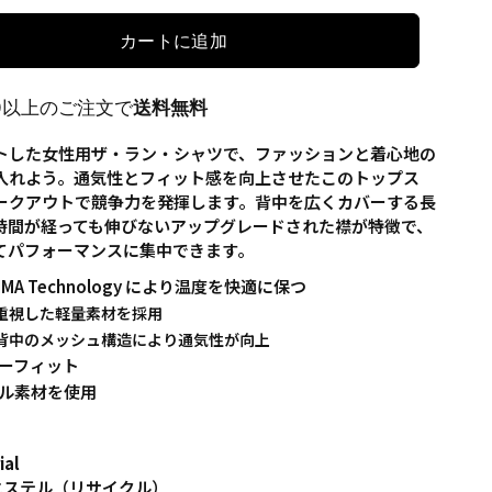
カートに追加
00以上のご注文で
送料無料
トした女性用ザ・ラン・シャツで、ファッションと着心地の
入れよう。通気性とフィット感を向上させたこのトップス
ークアウトで競争力を発揮します。背中を広くカバーする長
時間が経っても伸びないアップグレードされた襟が特徴で、
てパフォーマンスに集中できます。
LIMA Technology により温度を快適に保つ
重視した軽量素材を採用
背中のメッシュ構造により通気性が向上
ーフィット
ル素材を使用
ial
リエステル（リサイクル）