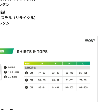
レタン
rial
リエステル（リサイクル）
レタン