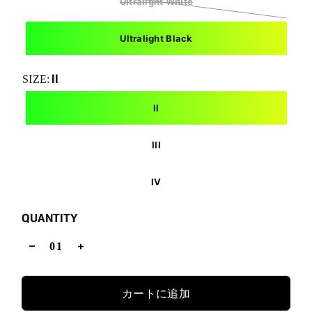
Ultralight White
Ultralight Black
II
SIZE:
II
III
IV
QUANTITY
カートに追加