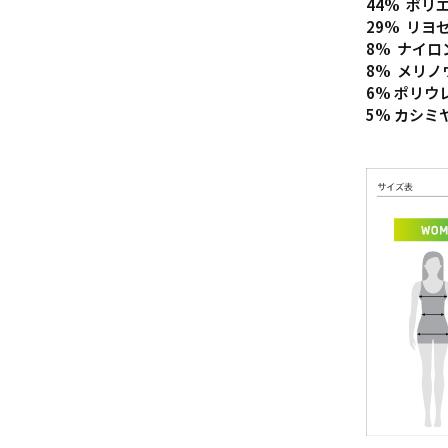
44%
ポリ
29%
リヨ
8% ナイロ
8%
メリノ
6% ポリウ
5% カシミ