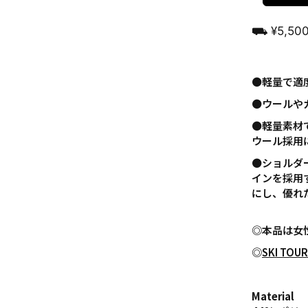
⛟ ¥5,5
⚫️軽量で
⚫️ウール
⚫️軽量素
ウール採用
⚫️ショル
インを採用
にし、優れ
◎本品は女
◎
SKI TOUR
Material