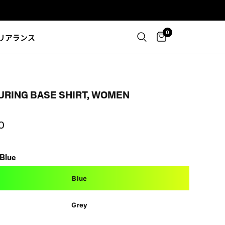
0
リアランス
OURING BASE SHIRT, WOMEN
0
Blue
Blue
Grey