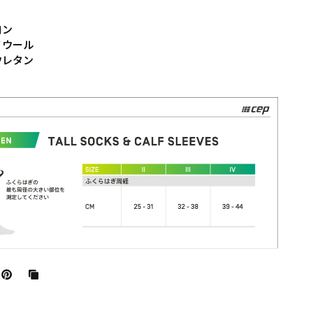
ロン
ノウール
ウレタン