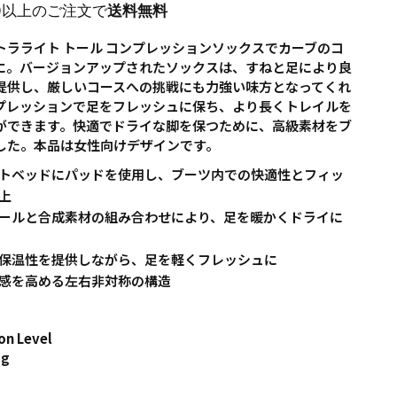
00以上のご注文で
送料無料
トラライト トール コンプレッションソックスでカーブのコ
に。バージョンアップされたソックスは、すねと足により良
提供し、厳しいコースへの挑戦にも力強い味方となってくれ
プレッションで足をフレッシュに保ち、より長くトレイルを
ができます。快適でドライな脚を保つために、高級素材をブ
した。本品は女性向けデザインです。
トベッドにパッドを使用し、ブーツ内での快適性とフィッ
上
ールと合成素材の組み合わせにより、足を暖かくドライに
保温性を提供しながら、足を軽くフレッシュに
感を高める左右非対称の構造
on Level
Hg