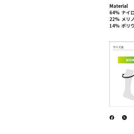
Material
64% ナイ
22% メリ
14% ポリ