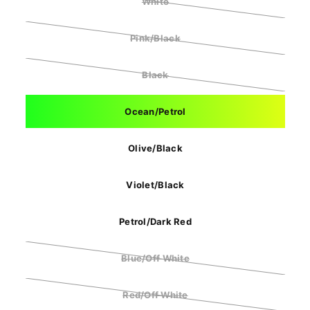
White
Pink/Black
Black
Ocean/Petrol
Olive/Black
Violet/Black
Petrol/Dark Red
Blue/Off White
Red/Off White