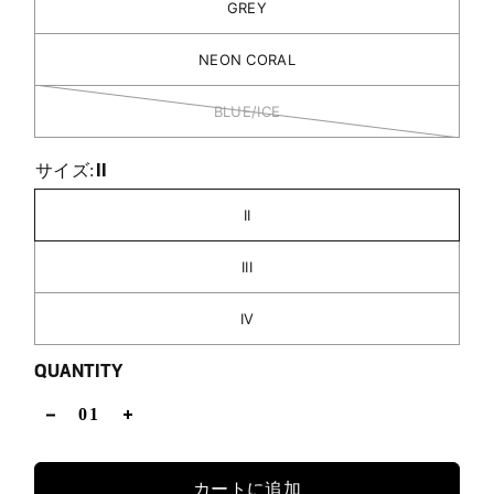
GREY
NEON CORAL
BLUE/ICE
II
サイズ:
II
III
IV
QUANTITY
カートに追加