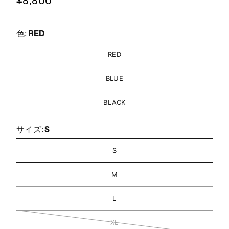
¥8,800
RED
色:
RED
BLUE
BLACK
S
サイズ:
S
M
L
XL