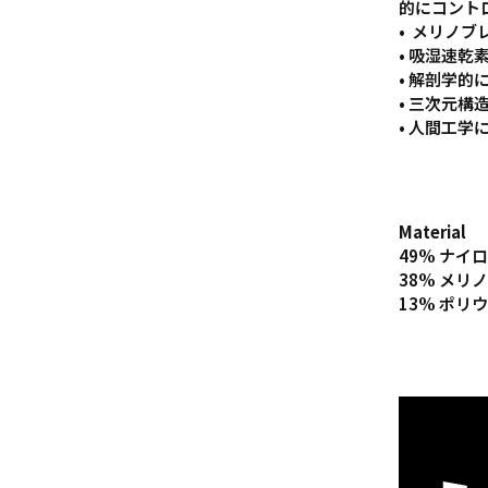
的にコント
• メリノ
• 吸湿速
• 解剖学
• 三次元
• 人間工
Material
49% ナイ
38% メリ
13% ポリ