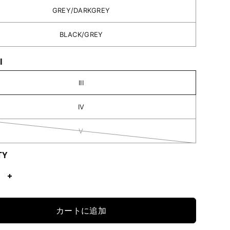
GREY/DARKGREY
BLACK/GREY
II
III
IV
V
TY
カートに追加