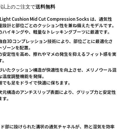
00以上のご注文で
送料無料
g Light Cushion Mid Cut Compression Socks は、通気性
量設計と部位ごとのクッション性を兼ね備えたモデルです。
のハイキングや、軽量なトレッキングブーツに最適です。
独自3Dコンプレッション技術により、部位ごとに最適化さ
トゾーンを配置。
の安定性を高め、擦れやマメの発生を抑えるフィット感を実
す。
づいたクッション構造が快適性を向上させ、メリノウール混
な温度調整機能を発揮。
用でも足をドライで快適に保ちます。
次元構造のアンチスリップ表面により、グリップ力と安定性
ます。
パッド部に設けられた溝状の通気チャネルが、熱と湿気を効率