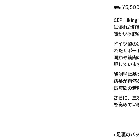
⛟ ¥5,5
CEP Hikin
に優れた軽
暖かい季節
ドイツ製の
れたサポー
関節や筋肉
現していま
解剖学に基
紡糸が自然
長時間の着
さらに、三
を高めてい
• 足裏の