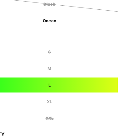
Black
Ocean
S
M
L
XL
XXL
TY