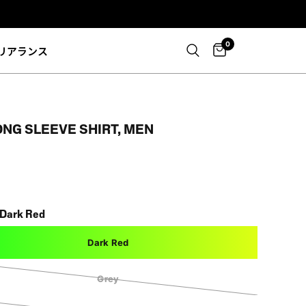
0
リアランス
ONG SLEEVE SHIRT, MEN
Dark Red
Dark Red
Grey