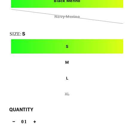
Black Merino
Navy Merino
S
SIZE:
S
M
L
XL
QUANTITY