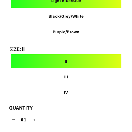
Light Blue/Blue
Black/Grey/White
Purple/Brown
II
SIZE:
II
III
IV
QUANTITY