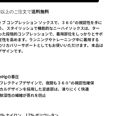
00以上のご注文で
送料無料
ィブ コンプレッション ソックスで、３６０°の視認性を手に
う。 スタイリッシュで機能的なニーハイソックスは、ター
った段階的コンプレッションで、着用部位をしっかりとサポ
定性を高めます。ランニングやトレーニング中に着用する
のリカバリーサポートとしてもお使いいただけます。 本品は
デザインです。
mmHgの着圧
フレクティブデザインで、夜間も３６０°の視認性確保
カルデザインを採用した足底部は、滑りにくく快適
放湿性の繊維が蒸れを防止
l: 83% ナイロン、 17% ポリウレタン