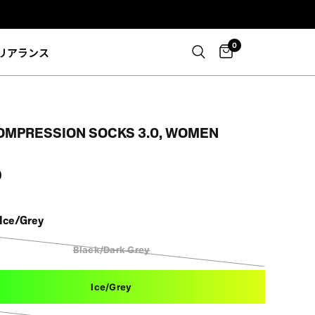
0
リアランス
OMPRESSION SOCKS 3.0, WOMEN
0
Ice/Grey
Black/Dark Grey
Ice/Grey