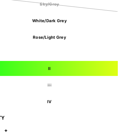
Sky/Grey
White/Dark Grey
Rose/Light Grey
II
III
IV
TY