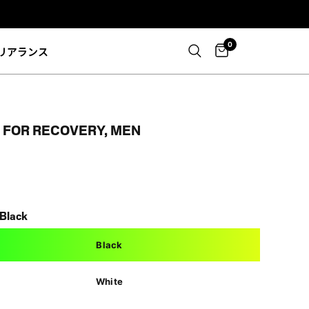
0
リアランス
 FOR RECOVERY, MEN
Black
Black
White