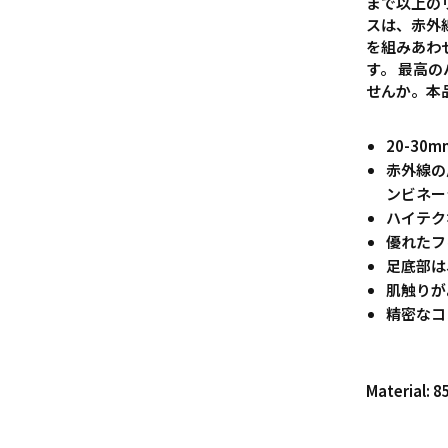
まで以上の
スは、赤外線
を組みあわ
す。 最高
せんか。本
20-30
赤外線の
ンビネー
ハイテク
優れたフ
足底部は
肌触りが
精密なコ
Materia