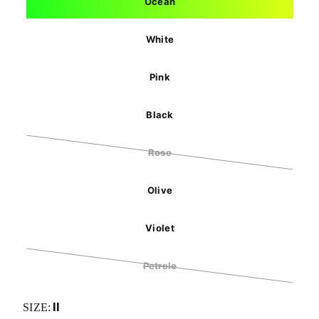
Ocean
White
Pink
Black
Rose
Olive
Violet
Petrole
II
SIZE: