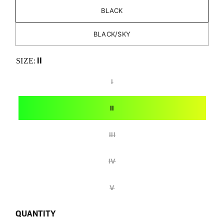
BLACK
BLACK/SKY
II
SIZE:
I
II
III
IV
V
QUANTITY